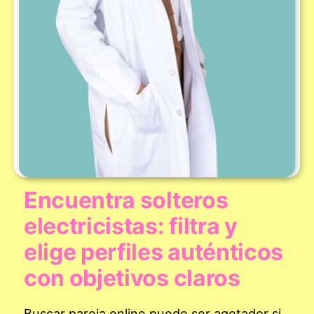
Encuentra solteros
electricistas: filtra y
elige perfiles auténticos
con objetivos claros
Buscar pareja online puede ser agotador si