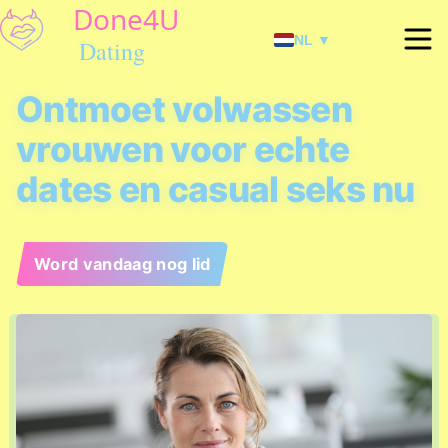
NL ▼
Ontmoet volwassen
vrouwen voor echte
dates en casual seks nu
Word vandaag nog lid