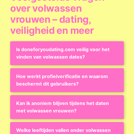
over volwassen
vrouwen – dating,
veiligheid en meer
Is doneforyoudating.com veilig voor het
vinden van volwassen dates?
Hoe werkt profielverificatie en waarom
beschermt dit gebruikers?
Kan ik anoniem blijven tijdens het daten
met volwassen vrouwen?
Welke leeftijden vallen onder volwassen