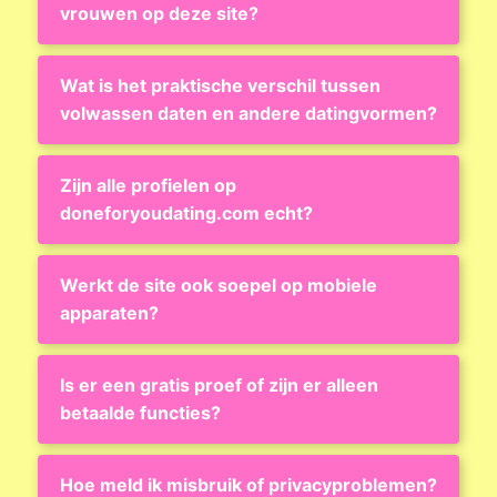
vrouwen op deze site?
Wat is het praktische verschil tussen
volwassen daten en andere datingvormen?
Zijn alle profielen op
doneforyoudating.com echt?
Werkt de site ook soepel op mobiele
apparaten?
Is er een gratis proef of zijn er alleen
betaalde functies?
Hoe meld ik misbruik of privacyproblemen?