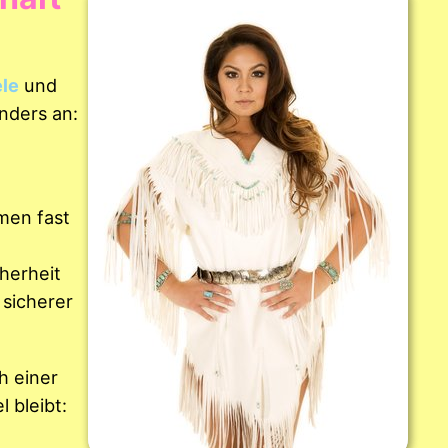
le
und
nders an:
men fast
cherheit
 sicherer
h einer
 bleibt: