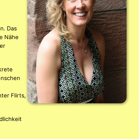
en. Das
le Nähe
er
krete
Menschen
er Flirts,
dlichkeit