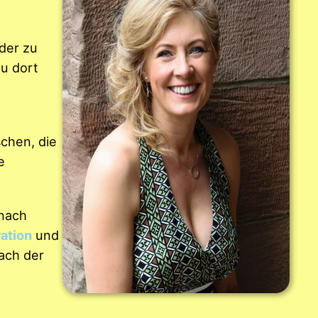
der zu
au dort
schen, die
e
 nach
ation
und
nach der