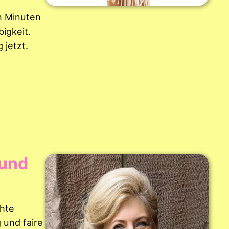
en Minuten
igkeit.
 jetzt.
 und
hte
g und faire