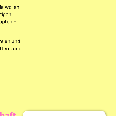
ie wollen.
htigen
üpfen –
reien und
itten zum
haft