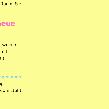
 Raum. Sie
neue
, wo die
mit
it
ungen nach
ag
.com steht