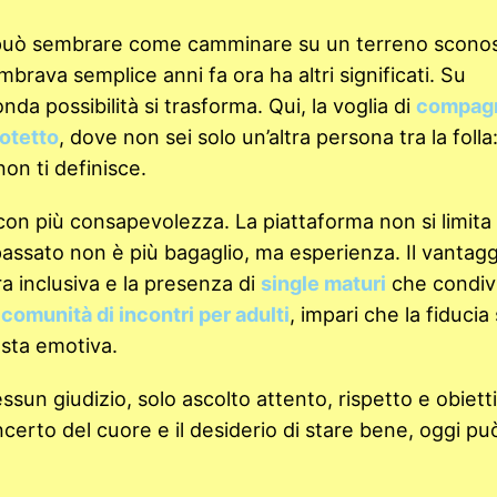
uò sembrare come camminare su un terreno sconos
rava semplice anni fa ora ha altri significati. Su
a possibilità si trasforma. Qui, la voglia di
compag
otetto
, dove non sei solo un’altra persona tra la folla:
on ti definisce.
con più consapevolezza. La piattaforma non si limita
 passato non è più bagaglio, ma esperienza. Il vantagg
a inclusiva e la presenza di
single maturi
che condiv
a
comunità di incontri per adulti
, impari che la fiducia
sta emotiva.
essun giudizio, solo ascolto attento, rispetto e obietti
incerto del cuore e il desiderio di stare bene, oggi pu