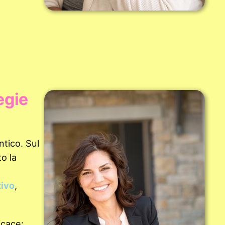
egie
tico. Sul
o la
tivo
,
icace: