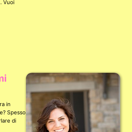
. Vuoi
mi
ra in
ive? Spesso
lare di