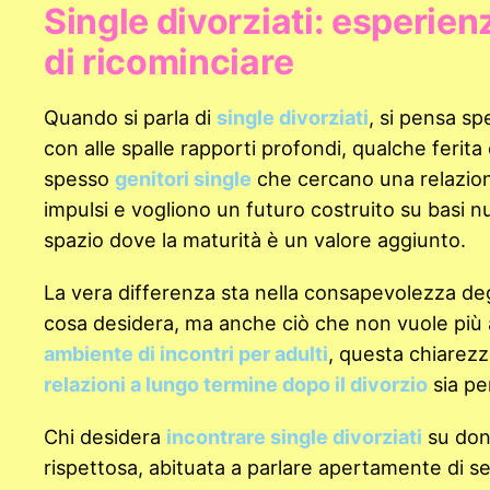
Single divorziati: esperienz
di ricominciare
Quando si parla di
single divorziati
, si pensa sp
con alle spalle rapporti profondi, qualche ferita 
spesso
genitori single
che cercano una relazion
impulsi e vogliono un futuro costruito su basi n
spazio dove la maturità è un valore aggiunto.
La vera differenza sta nella consapevolezza de
cosa desidera, ma anche ciò che non vuole più a
ambiente di incontri per adulti
, questa chiarezz
relazioni a lungo termine dopo il divorzio
sia pe
Chi desidera
incontrare single divorziati
su don
rispettosa, abituata a parlare apertamente di sen