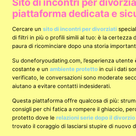
Sito di incontri per divorzi
piattaforma dedicata e sic
Cercare un
sito di incontri per divorziati
special
di filtri in più o profili simili al tuo: è la certe
paura di ricominciare dopo una storia important
Su doneforyoudating.com, l’esperienza utente è 
costante e un
ambiente protetto
in cui i dati s
verificato, le conversazioni sono moderate secon
aiutano a evitare contatti indesiderati.
Questa piattaforma offre qualcosa di più: strum
consigli per chi fatica a rompere il ghiaccio, per
protetto dove le
relazioni serie dopo il divorzio
trovato il coraggio di lasciarsi stupire di nuovo da