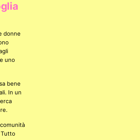
oglia
 e donne
Sono
gli
te uno
 sa bene
i. In un
cerca
re.
 comunità
 Tutto