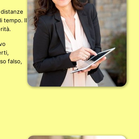
 distanze
i tempo. Il
rità.
ivo
rti,
so falso,