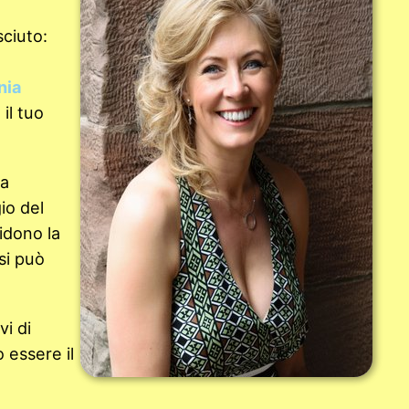
ciuto:
nia
 il tuo
 a
io del
idono la
 si può
vi di
ò essere il