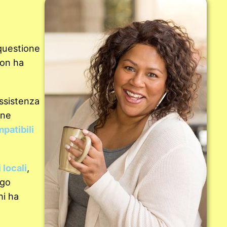
questione
 non ha
assistenza
ene
patibili
 locali
,
ogo
hi ha