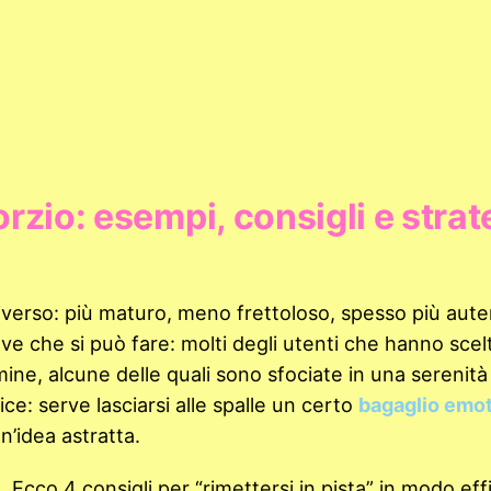
orzio: esempi, consigli e strat
verso: più maturo, meno frettoloso, spesso più auten
 che si può fare: molti degli utenti che hanno scelt
mine, alcune delle quali sono sfociate in una serenità
ce: serve lasciarsi alle spalle un certo
bagaglio emo
n’idea astratta.
 Ecco 4 consigli per “rimettersi in pista” in modo eff