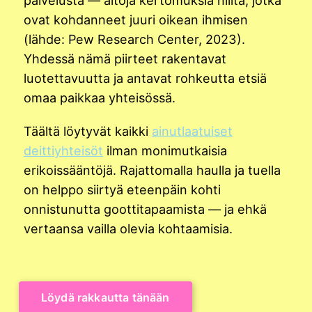
ovat kohdanneet juuri oikean ihmisen
(lähde: Pew Research Center, 2023).
Yhdessä nämä piirteet rakentavat
luotettavuutta ja antavat rohkeutta etsiä
omaa paikkaa yhteisössä.
Täältä löytyvät kaikki
ainutlaatuiset
deittiyhteisöt
ilman monimutkaisia
erikoissääntöjä. Rajattomalla haulla ja tuella
on helppo siirtyä eteenpäin kohti
onnistunutta goottitapaamista — ja ehkä
vertaansa vailla olevia kohtaamisia.
Löydä rakkautta tänään