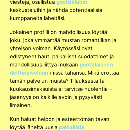
viestejä, osallistua
goottiklubin
keskusteluihin ja nähdä potentiaalisia
kumppaneita läheltäsi.
Jokainen profiili on mahdollisuus löytää
joku, joka ymmärtää mustan romantiikan ja
yhteisön voiman. Käytössäsi ovat
edistyneet haut, paikalliset suodattimet ja
mahdollisuus liittyä mukaan
goottilaiseen
deittipalveluun
missä tahansa. Mikä erottaa
tämän palvelun muista? Tilauksesta tai
kuukausimaksuista ei tarvitse huolehtia –
jäsenyys on kaikille avoin ja pysyvästi
ilmainen.
Kun haluat helpon ja esteettömän tavan
löytää läheltä uusia
paikallisia