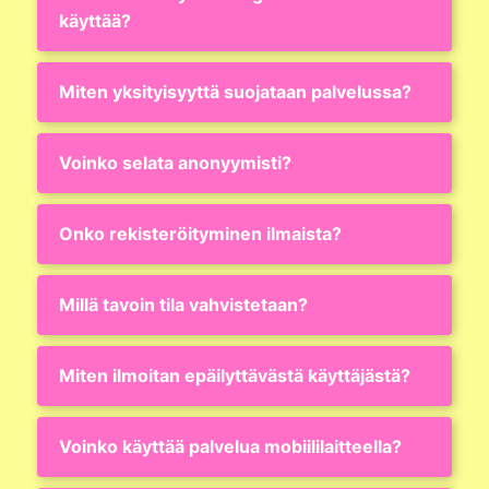
käyttää?
Miten yksityisyyttä suojataan palvelussa?
Voinko selata anonyymisti?
Onko rekisteröityminen ilmaista?
Millä tavoin tila vahvistetaan?
Miten ilmoitan epäilyttävästä käyttäjästä?
Voinko käyttää palvelua mobiililaitteella?