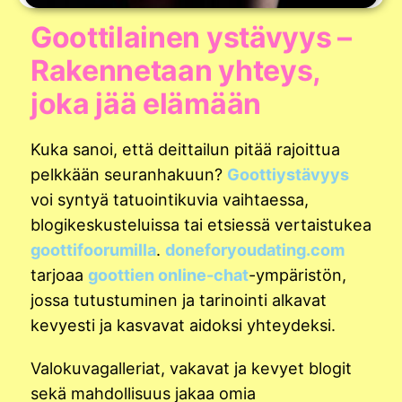
Goottilainen ystävyys –
Rakennetaan yhteys,
joka jää elämään
Kuka sanoi, että deittailun pitää rajoittua
pelkkään seuranhakuun?
Goottiystävyys
voi syntyä tatuointikuvia vaihtaessa,
blogikeskusteluissa tai etsiessä vertaistukea
goottifoorumilla
.
doneforyoudating.com
tarjoaa
goottien online-chat
-ympäristön,
jossa tutustuminen ja tarinointi alkavat
kevyesti ja kasvavat aidoksi yhteydeksi.
Valokuvagalleriat, vakavat ja kevyet blogit
sekä mahdollisuus jakaa omia