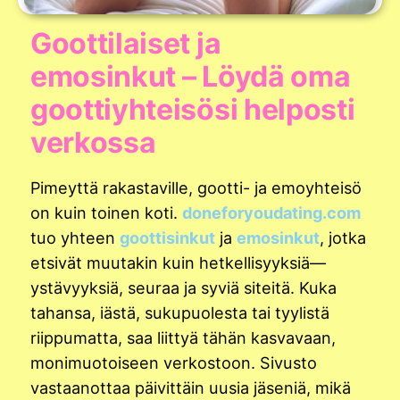
Goottilaiset ja
emosinkut – Löydä oma
goottiyhteisösi helposti
verkossa
Pimeyttä rakastaville, gootti- ja emoyhteisö
on kuin toinen koti.
doneforyoudating.com
tuo yhteen
goottisinkut
ja
emosinkut
, jotka
etsivät muutakin kuin hetkellisyyksiä—
ystävyyksiä, seuraa ja syviä siteitä. Kuka
tahansa, iästä, sukupuolesta tai tyylistä
riippumatta, saa liittyä tähän kasvavaan,
monimuotoiseen verkostoon. Sivusto
vastaanottaa päivittäin uusia jäseniä, mikä