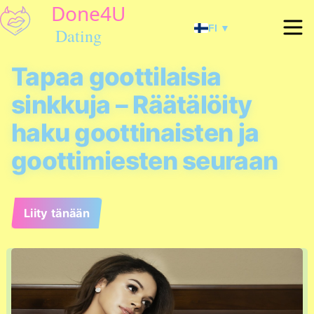
FI ▼
Tapaa goottilaisia
sinkkuja – Räätälöity
haku goottinaisten ja
goottimiesten seuraan
Liity tänään