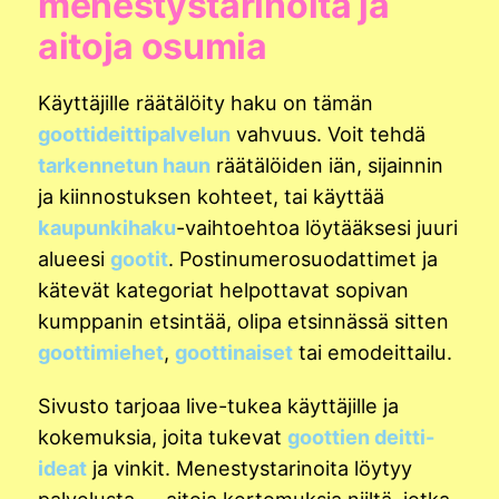
menestystarinoita ja
aitoja osumia
Käyttäjille räätälöity haku on tämän
goottideittipalvelun
vahvuus. Voit tehdä
tarkennetun haun
räätälöiden iän, sijainnin
ja kiinnostuksen kohteet, tai käyttää
kaupunkihaku
-vaihtoehtoa löytääksesi juuri
alueesi
gootit
. Postinumerosuodattimet ja
kätevät kategoriat helpottavat sopivan
kumppanin etsintää, olipa etsinnässä sitten
goottimiehet
,
goottinaiset
tai emodeittailu.
Sivusto tarjoaa live-tukea käyttäjille ja
kokemuksia, joita tukevat
goottien deitti-
ideat
ja vinkit. Menestystarinoita löytyy
palvelusta — aitoja kertomuksia niiltä, jotka