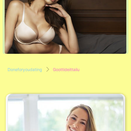
Doneforyoudating
Goottideittailu