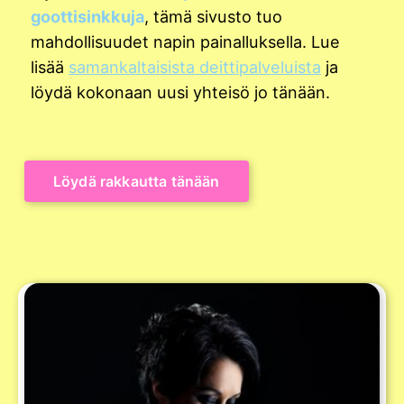
goottisinkkuja
, tämä sivusto tuo
mahdollisuudet napin painalluksella. Lue
lisää
samankaltaisista deittipalveluista
ja
löydä kokonaan uusi yhteisö jo tänään.
Löydä rakkautta tänään