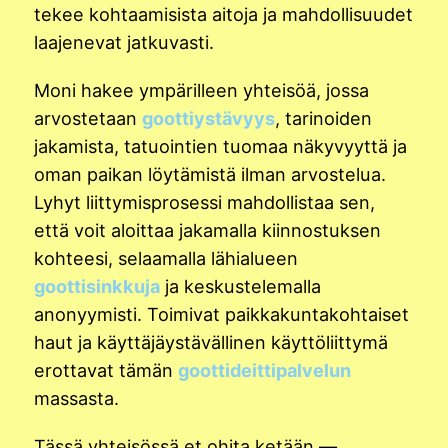
tekee kohtaamisista aitoja ja mahdollisuudet
laajenevat jatkuvasti.
Moni hakee ympärilleen yhteisöä, jossa
arvostetaan
goottiystävyys
, tarinoiden
jakamista, tatuointien tuomaa näkyvyyttä ja
oman paikan löytämistä ilman arvostelua.
Lyhyt liittymisprosessi mahdollistaa sen,
että voit aloittaa jakamalla kiinnostuksen
kohteesi, selaamalla lähialueen
goottisinkkuja
ja keskustelemalla
anonyymisti. Toimivat paikkakuntakohtaiset
haut ja käyttäjäystävällinen käyttöliittymä
erottavat tämän
goottideittipalvelun
massasta.
Tässä yhteisössä et ohita ketään —