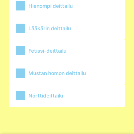
Hienompi deittailu
Lääkärin deittailu
Fetissi-deittailu
Mustan homon deittailu
Nörttideittailu