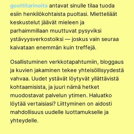
goottitarinoita
antavat sinulle tilaa tuoda
esiin henkilökohtaista puoltasi. Mietteliäät
keskustelut jäävät mieleen ja
parhaimmillaan muuttuvat pysyviksi
ystävyysverkostoiksi — joskus vain seuraa
kaivataan enemmän kuin treffejä.
Osallistuminen verkkotapahtumiin, bloggaus
ja kuvien jakaminen tekee yhteisöllisyydestä
vahvaa. Uudet ystävät löytyvät yllättävistä
kohtaamisista, ja juuri nämä hetket
muodostavat palvelun ytimen. Haluatko
löytää vertaisiasi? Liittyminen on aidosti
mahdollisuus uudelle luottamukselle ja
yhteydelle.