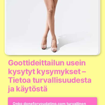
Goottideittailun usein
kysytyt kysymykset –
Tietoa turvallisuudesta
ja käytöstä
Onko doneforyoudating.com turvallinen