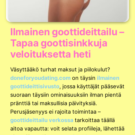
Ilmainen goottideittailu –
Tapaa goottisinkkuja
veloituksetta heti
Väsyttääkö turhat maksut ja piilokulut?
doneforyoudating.com
on täysin
ilmainen
goottideittisivusto
, jossa käyttäjät pääsevät
suoraan täysiin ominaisuuksiin ilman pientä
pränttiä tai maksullisia päivityksiä.
Perusjäsenyys ei rajoita toimintaa –
goottideittailu verkossa
tarkoittaa täällä
aitoa vapautta: voit selata profiileja, lähettää