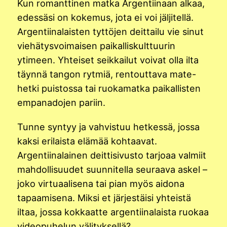
Kun romanttinen matka Argentiinaan alkaa,
edessäsi on kokemus, jota ei voi jäljitellä.
Argentiinalaisten tyttöjen deittailu vie sinut
viehätysvoimaisen paikalliskulttuurin
ytimeen. Yhteiset seikkailut voivat olla ilta
täynnä tangon rytmiä, rentouttava mate-
hetki puistossa tai ruokamatka paikallisten
empanadojen pariin.
Tunne syntyy ja vahvistuu hetkessä, jossa
kaksi erilaista elämää kohtaavat.
Argentiinalainen deittisivusto tarjoaa valmiit
mahdollisuudet suunnitella seuraava askel –
joko virtuaalisena tai pian myös aidona
tapaamisena. Miksi et järjestäisi yhteistä
iltaa, jossa kokkaatte argentiinalaista ruokaa
videopuhelun välityksellä?