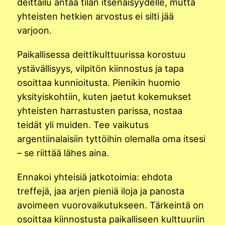
deittailu antaa tilan itsenäisyydelle, mutta
yhteisten hetkien arvostus ei silti jää
varjoon.
Paikallisessa deittikulttuurissa korostuu
ystävällisyys, vilpitön kiinnostus ja tapa
osoittaa kunnioitusta. Pienikin huomio
yksityiskohtiin, kuten jaetut kokemukset
yhteisten harrastusten parissa, nostaa
teidät yli muiden. Tee vaikutus
argentiinalaisiin tyttöihin olemalla oma itsesi
– se riittää lähes aina.
Ennakoi yhteisiä jatkotoimia: ehdota
treffejä, jaa arjen pieniä iloja ja panosta
avoimeen vuorovaikutukseen. Tärkeintä on
osoittaa kiinnostusta paikalliseen kulttuuriin