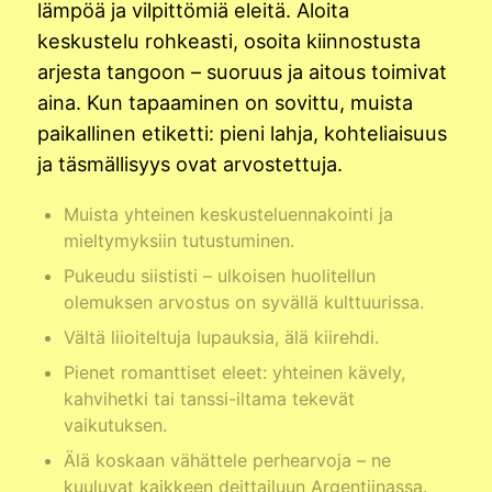
lämpöä ja vilpittömiä eleitä. Aloita
keskustelu rohkeasti, osoita kiinnostusta
arjesta tangoon – suoruus ja aitous toimivat
aina. Kun tapaaminen on sovittu, muista
paikallinen etiketti: pieni lahja, kohteliaisuus
ja täsmällisyys ovat arvostettuja.
Muista yhteinen keskusteluennakointi ja
mieltymyksiin tutustuminen.
Pukeudu siististi – ulkoisen huolitellun
olemuksen arvostus on syvällä kulttuurissa.
Vältä liioiteltuja lupauksia, älä kiirehdi.
Pienet romanttiset eleet: yhteinen kävely,
kahvihetki tai tanssi-iltama tekevät
vaikutuksen.
Älä koskaan vähättele perhearvoja – ne
kuuluvat kaikkeen deittailuun Argentiinassa.