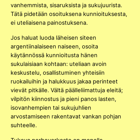
vanhemmista, sisaruksista ja sukujuurista.
Tätä pidetään osoituksena kunnioituksesta,
ei uteliaisena painostuksena.
Jos haluat luoda läheisen siteen
argentiinalaiseen naiseen, osoita
käytännössä kunnioitusta hänen
sukulaisiaan kohtaan: uteliaan avoin
keskustelu, osallistuminen yhteisiin
ruokailuihin ja halukkuus jakaa perinteet
vievät pitkälle. Vältä päälleliimattuja eleitä;
vilpitön kiinnostus ja pieni panos lasten,
isovanhempien tai sukujuhlien
arvostamiseen rakentavat vankan pohjan
suhteelle.
Tukeva perheverkosto on monelle