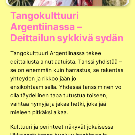
Tangokulttuuri
Argentiinassa –
Deittailun sykkivä sydän
Tangokulttuuri Argentiinassa tekee
deittailusta ainutlaatuista. Tanssi yhdistää –
se on enemmän kuin harrastus, se rakentaa
yhteyden ja rikkoo jään jo
ensikohtaamisella. Yhdessä tanssiminen voi
olla täydellinen tapa tutustua toiseen,
vaihtaa hymyjä ja jakaa hetki, joka jää
mieleen pitkäksi aikaa.
Kulttuuri ja perinteet näkyvät jokaisessa
liikkeessä: tango huokuu intohimoa ja