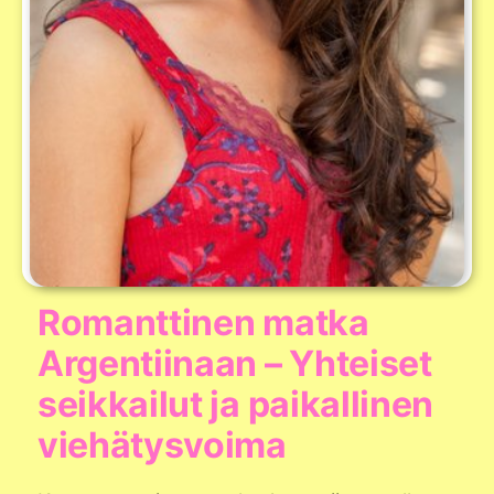
Romanttinen matka
Argentiinaan – Yhteiset
seikkailut ja paikallinen
viehätysvoima