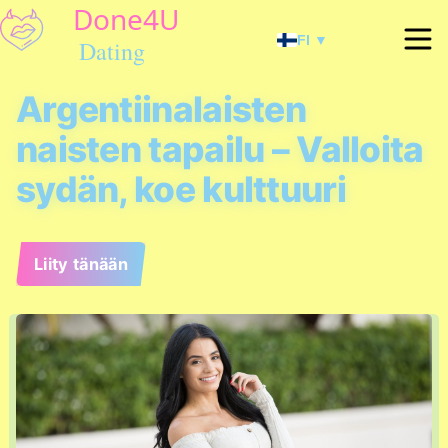
FI ▼
Argentiinalaisten
naisten tapailu – Valloita
sydän, koe kulttuuri
Liity tänään