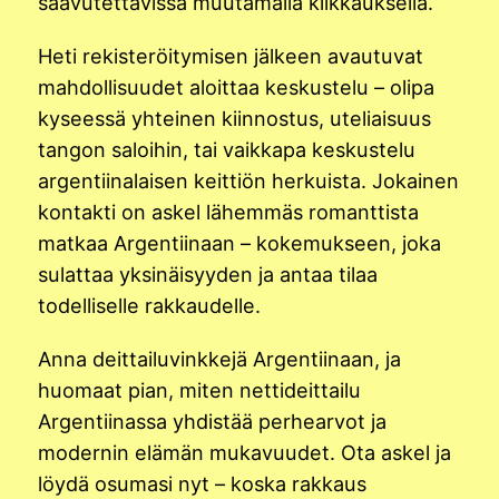
saavutettavissa muutamalla klikkauksella.
Heti rekisteröitymisen jälkeen avautuvat
mahdollisuudet aloittaa keskustelu – olipa
kyseessä yhteinen kiinnostus, uteliaisuus
tangon saloihin, tai vaikkapa keskustelu
argentiinalaisen keittiön herkuista. Jokainen
kontakti on askel lähemmäs romanttista
matkaa Argentiinaan – kokemukseen, joka
sulattaa yksinäisyyden ja antaa tilaa
todelliselle rakkaudelle.
Anna deittailuvinkkejä Argentiinaan, ja
huomaat pian, miten nettideittailu
Argentiinassa yhdistää perhearvot ja
modernin elämän mukavuudet. Ota askel ja
löydä osumasi nyt – koska rakkaus