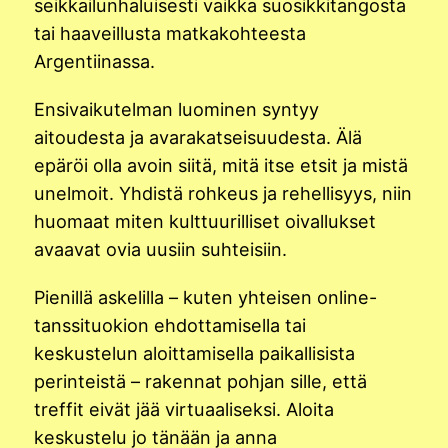
seikkailunhaluisesti vaikka suosikkitangosta
tai haaveillusta matkakohteesta
Argentiinassa.
Ensivaikutelman luominen syntyy
aitoudesta ja avarakatseisuudesta. Älä
epäröi olla avoin siitä, mitä itse etsit ja mistä
unelmoit. Yhdistä rohkeus ja rehellisyys, niin
huomaat miten kulttuurilliset oivallukset
avaavat ovia uusiin suhteisiin.
Pienillä askelilla – kuten yhteisen online-
tanssituokion ehdottamisella tai
keskustelun aloittamisella paikallisista
perinteistä – rakennat pohjan sille, että
treffit eivät jää virtuaaliseksi. Aloita
keskustelu jo tänään ja anna