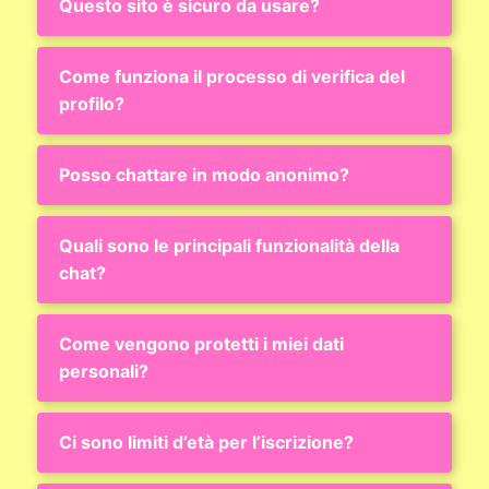
Questo sito è sicuro da usare?
Come funziona il processo di verifica del
profilo?
Posso chattare in modo anonimo?
Quali sono le principali funzionalità della
chat?
Come vengono protetti i miei dati
personali?
Ci sono limiti d’età per l’iscrizione?