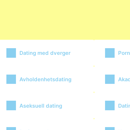
Dating med dverger
Porn
Avholdenhetsdating
Akad
Aseksuell dating
Dati