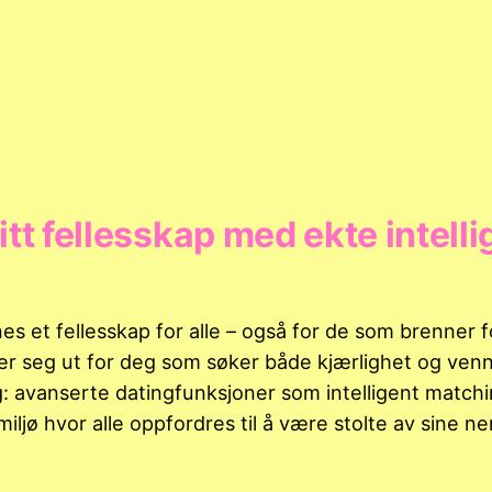
itt fellesskap med ekte intell
nes et fellesskap for alle – også for de som brenner f
er seg ut for deg som søker både kjærlighet og ve
g: avanserte datingfunksjoner som intelligent matchi
ljø hvor alle oppfordres til å være stolte av sine n