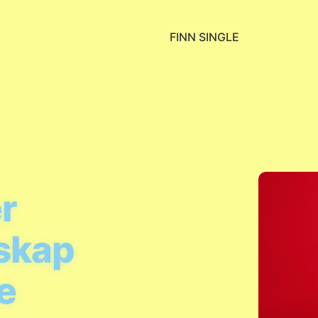
FINN SINGLE
r
nskap
e