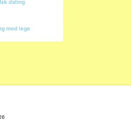
lsk dating
ng med lege
26