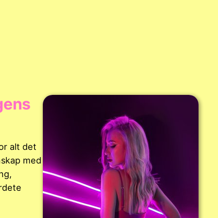
igens
or alt det
nnskap med
ng,
erdete