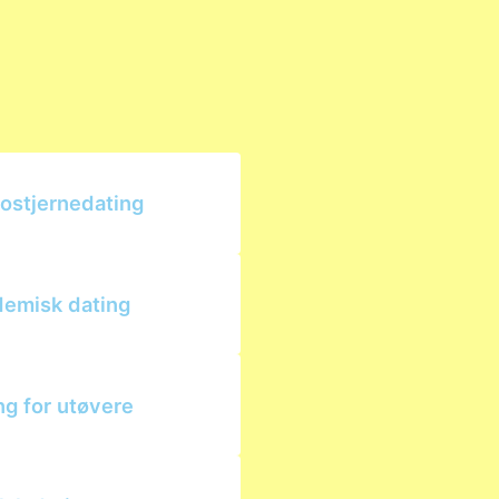
ostjernedating
emisk dating
ng for utøvere