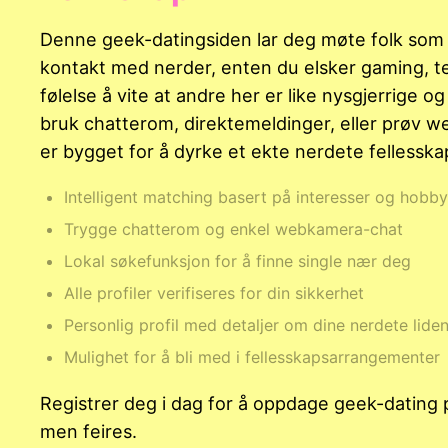
Denne geek-datingsiden lar deg møte folk som fak
kontakt med nerder, enten du elsker gaming, tek
følelse å vite at andre her er like nysgjerrige o
bruk chatterom, direktemeldinger, eller prøv w
er bygget for å dyrke et ekte nerdete fellesskap
Intelligent matching basert på interesser og hobby
Trygge chatterom og enkel webkamera-chat
Lokal søkefunksjon for å finne single nær deg
Alle profiler verifiseres for din sikkerhet
Personlig profil med detaljer om dine nerdete lide
Mulighet for å bli med i fellesskapsarrangementer
Registrer deg i dag for å oppdage geek-dating p
men feires.