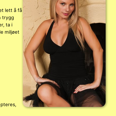
t lett å få
n trygg
, ta i
e miljøet
epteres,