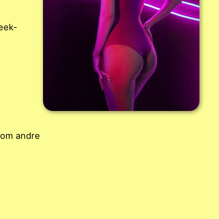
Geek-
a
e om andre