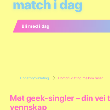
match i dag
Bli med i dag
Doneforyoudating
Homofil dating mellom raser
Møt geek-singler – din vei 
vennskap