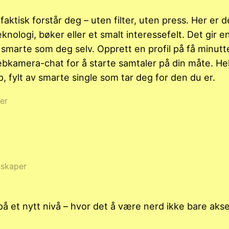
tisk forstår deg – uten filter, uten press. Her er de
nologi, bøker eller et smalt interessefelt. Det gir e
g smarte som deg selv. Opprett en profil på få minutter
ebkamera-chat for å starte samtaler på din måte. Hel
, fylt av smarte single som tar deg for den du er.
er
nskaper
å et nytt nivå – hvor det å være nerd ikke bare aks