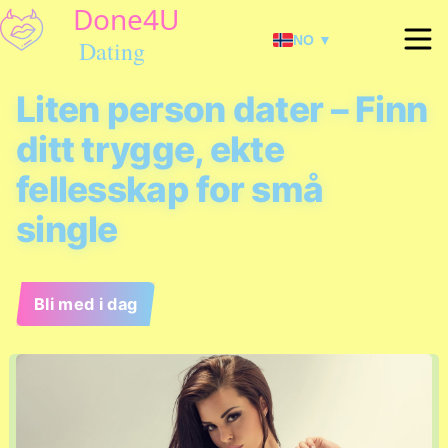
NO ▼
Liten person dater – Finn
ditt trygge, ekte
fellesskap for små
single
Bli med i dag