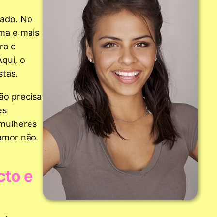
lado. No
ma e mais
ra e
qui, o
stas.
Não precisa
es
 mulheres
 amor não
cto e