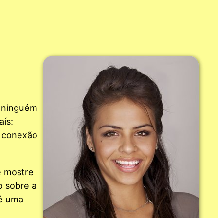
— ninguém
aís:
a conexão
e mostre
o sobre a
 é uma