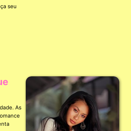
aça seu
ue
idade. As
 romance
enta