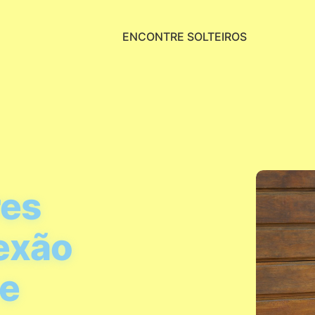
ENCONTRE SOLTEIROS
res
exão
 e