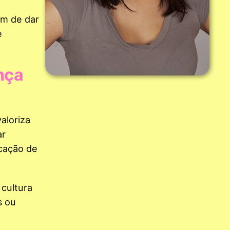
em de dar
e
nça
aloriza
ar
icação de
 cultura
s ou