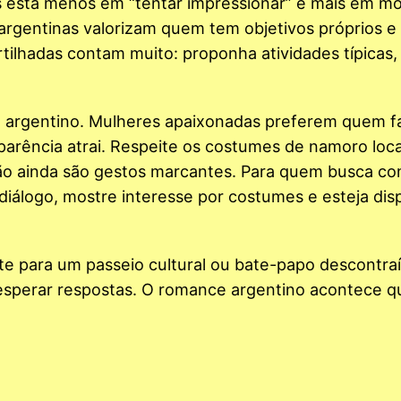
 está menos em “tentar impressionar” e mais em mo
rgentinas valorizam quem tem objetivos próprios e
rtilhadas contam muito: proponha atividades típicas
argentino. Mulheres apaixonadas preferem quem fa
rência atrai. Respeite os costumes de namoro loca
ção ainda são gestos marcantes. Para quem busca c
 diálogo, mostre interesse por costumes e esteja dis
te para um passeio cultural ou bate-papo descontra
só esperar respostas. O romance argentino acontece 