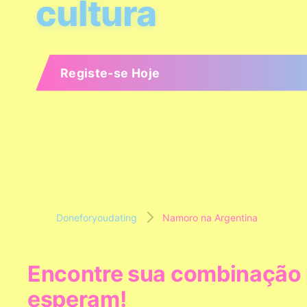
cultura
Registe-se Hoje
Doneforyoudating
Namoro na Argentina
Encontre sua combinação pe
esperam!