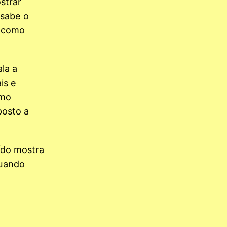
strar
 sabe o
, como
la a
is e
omo
posto a
ído mostra
quando