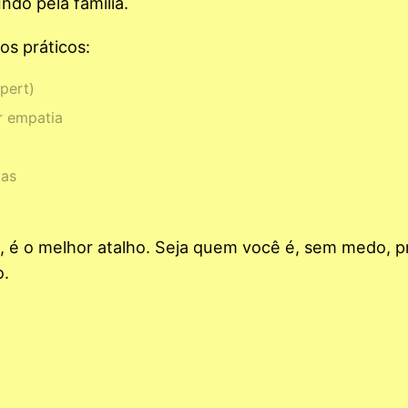
do pela família.
s práticos:
pert)
r empatia
tas
s, é o melhor atalho. Seja quem você é, sem medo, p
o.