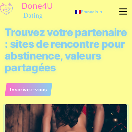
Français ▼
Trouvez votre partenaire
: sites de rencontre pour
abstinence, valeurs
partagées
Inscrivez-vous