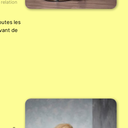
relation
outes les
avant de