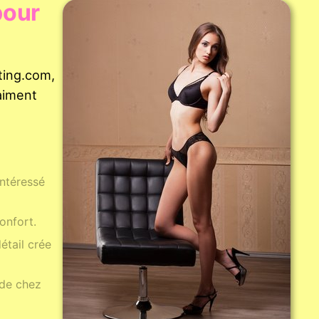
pour
ting.com,
raiment
intéressé
onfort.
étail crée
 de chez