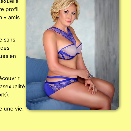
sexuelle
e profil
n « amis
me sans
 des
ques en
écouvrir
asexualité
rk).
e une vie.