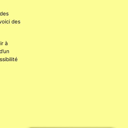
 des
voici des
ir à
 d’un
sibilité