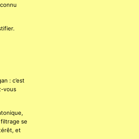
reconnu
ifier.
an : c’est
z-vous
atonique,
filtrage se
térêt, et