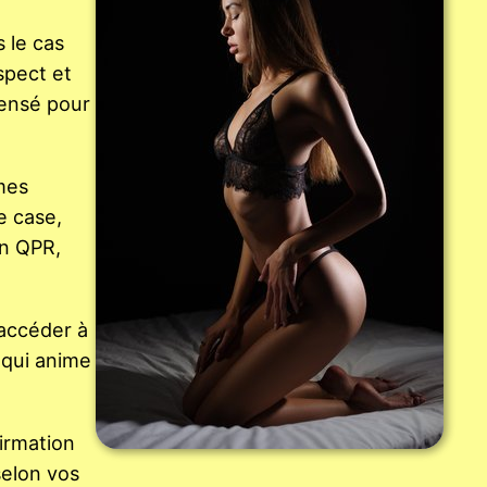
s le cas
spect et
pensé pour
mes
e case,
un QPR,
 accéder à
e qui anime
firmation
selon vos