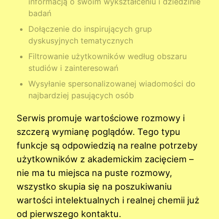
informacją o swoim wykształceniu i dziedzinie
badań
Dołączenie do inspirujących grup
dyskusyjnych tematycznych
Filtrowanie użytkowników według obszaru
studiów i zainteresowań
Wysyłanie spersonalizowanej wiadomości do
najbardziej pasujących osób
Serwis promuje wartościowe rozmowy i
szczerą wymianę poglądów. Tego typu
funkcje są odpowiedzią na realne potrzeby
użytkowników z akademickim zacięciem –
nie ma tu miejsca na puste rozmowy,
wszystko skupia się na poszukiwaniu
wartości intelektualnych i realnej chemii już
od pierwszego kontaktu.