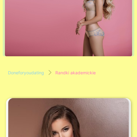
Doneforyoudating
Randki akademickie