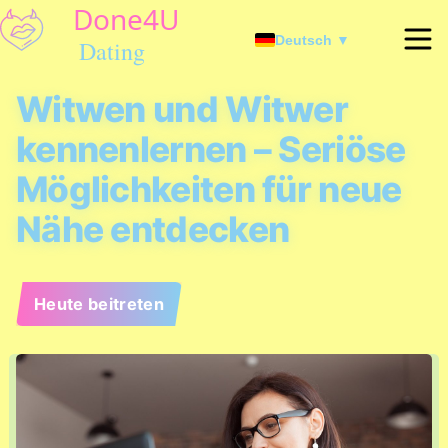
Deutsch ▼
Witwen und Witwer
kennenlernen – Seriöse
Möglichkeiten für neue
Nähe entdecken
Heute beitreten