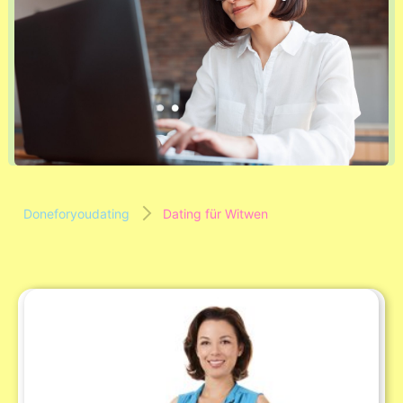
Doneforyoudating
Dating für Witwen