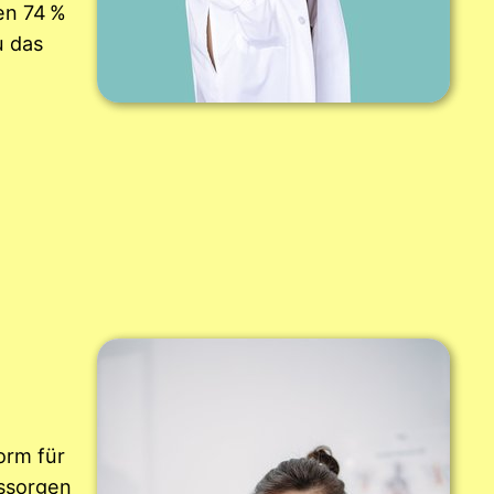
en 74 %
u das
orm für
gssorgen