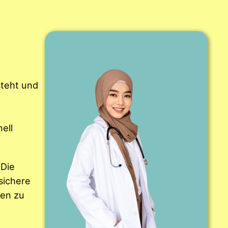
steht und
ell
 Die
sichere
ten zu