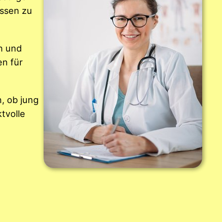
essen zu
h und
en für
, ob jung
tvolle