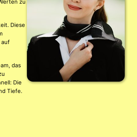
 Werten zu
eit. Diese
em
 auf
eam, das
zu
nell: Die
nd Tiefe.