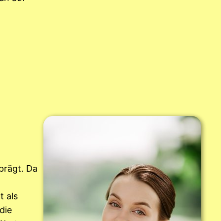
prägt. Da
t als
die