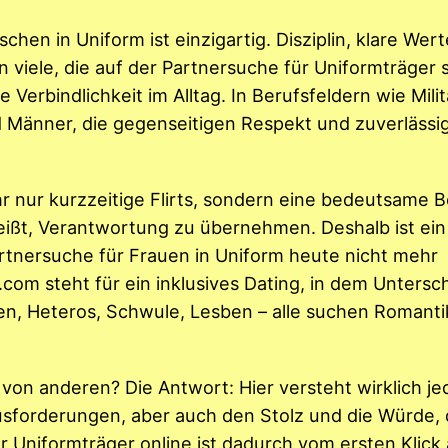
hen in Uniform ist einzigartig. Disziplin, klare Wert
iele, die auf der Partnersuche für Uniformträger s
Verbindlichkeit im Alltag. In Berufsfeldern wie Militä
d Männer, die gegenseitigen Respekt und zuverlässi
hr nur kurzzeitige Flirts, sondern eine bedeutsame 
eißt, Verantwortung zu übernehmen. Deshalb ist ein
artnersuche für Frauen in Uniform heute nicht mehr
om steht für ein inklusives Dating, in dem Untersc
, Heteros, Schwule, Lesben – alle suchen Romanti
von anderen? Die Antwort: Hier versteht wirklich je
sforderungen, aber auch den Stolz und die Würde, 
 Uniformträger online ist dadurch vom ersten Klick 