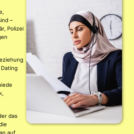
e,
ind –
r, Polizei
gen
Beziehung
 Dating
hiede
k,
der das
die
an auf