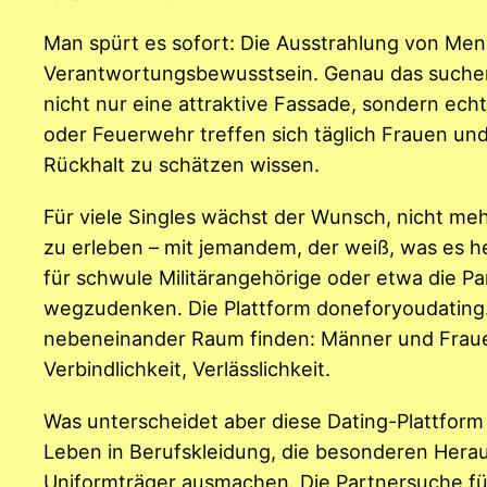
Man spürt es sofort: Die Ausstrahlung von Mensc
Verantwortungsbewusstsein. Genau das suchen v
nicht nur eine attraktive Fassade, sondern echte 
oder Feuerwehr treffen sich täglich Frauen un
Rückhalt zu schätzen wissen.
Für viele Singles wächst der Wunsch, nicht me
zu erleben – mit jemandem, der weiß, was es h
für schwule Militärangehörige oder etwa die P
wegzudenken. Die Plattform doneforyoudating.c
nebeneinander Raum finden: Männer und Frauen
Verbindlichkeit, Verlässlichkeit.
Was unterscheidet aber diese Dating-Plattform 
Leben in Berufskleidung, die besonderen Herau
Uniformträger ausmachen. Die Partnersuche für